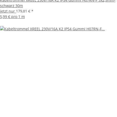
Kabeltrommel XREEL 230V/16A K2 IP54 Gummi H07RN-F 3x2,5mm²
schwarz 30m
jetzt nur
179,81 €
*
5,99 € pro 1 m