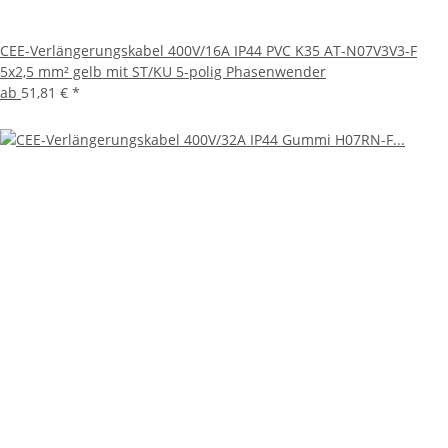
CEE-Verlängerungskabel 400V/16A IP44 PVC K35 AT-N07V3V3-F
5x2,5 mm² gelb mit ST/KU 5-polig Phasenwender
ab
51,81 €
*