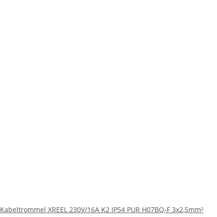
Kabeltrommel XREEL 230V/16A K2 IP54 PUR H07BQ-F 3x2,5mm²