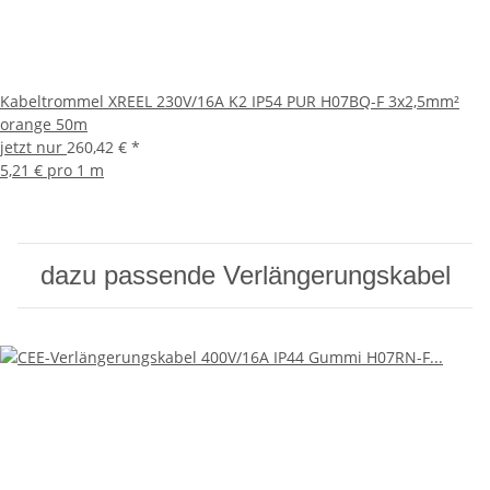
Kabeltrommel XREEL 230V/16A K2 IP54 PUR H07BQ-F 3x2,5mm²
orange 50m
jetzt nur
260,42 €
*
5,21 € pro 1 m
dazu passende Verlängerungskabel