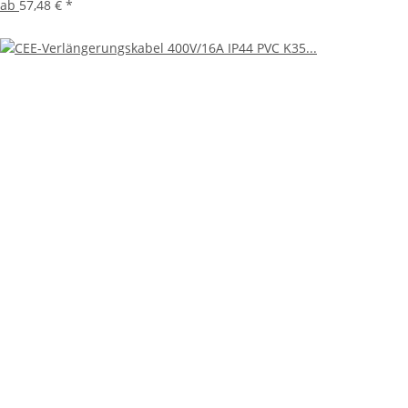
ab
57,48 €
*