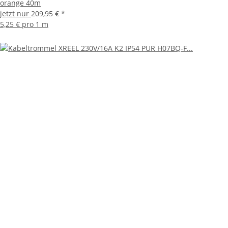
orange 40m
jetzt nur
209,95 €
*
5,25 € pro 1 m