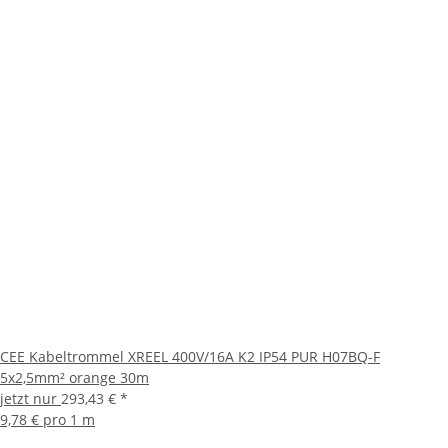
CEE Kabeltrommel XREEL 400V/16A K2 IP54 PUR H07BQ-F
5x2,5mm² orange 30m
jetzt nur
293,43 €
*
9,78 € pro 1 m