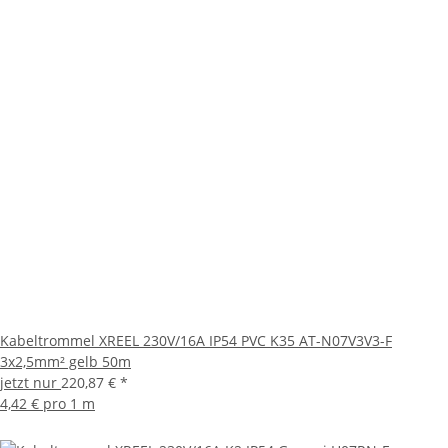
Kabeltrommel XREEL 230V/16A IP54 PVC K35 AT-N07V3V3-F
3x2,5mm² gelb 50m
jetzt nur
220,87 €
*
4,42 € pro 1 m