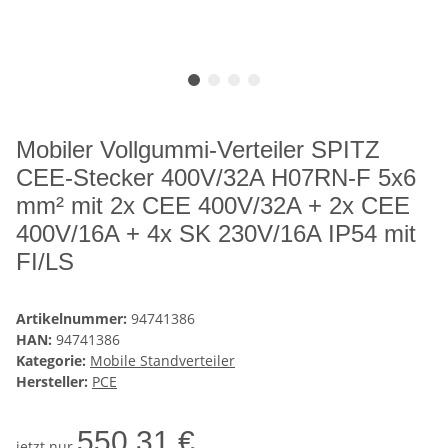
Mobiler Vollgummi-Verteiler SPITZ
CEE-Stecker 400V/32A H07RN-F 5x6
mm² mit 2x CEE 400V/32A + 2x CEE
400V/16A + 4x SK 230V/16A IP54 mit
FI/LS
Artikelnummer:
94741386
HAN:
94741386
Kategorie:
Mobile Standverteiler
Hersteller:
PCE
550,31 €
jetzt nur