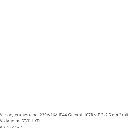
Verlängerungskabel 230V/16A IP44 Gummi H07RN-F 3x2,5 mm² mit
Vollgummi ST/KU KD
ab
26,22 €
*