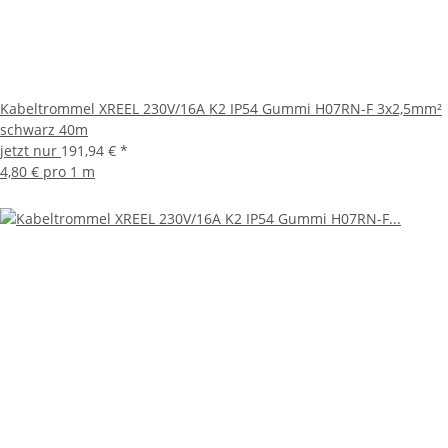
Kabeltrommel XREEL 230V/16A K2 IP54 Gummi H07RN-F 3x2,5mm²
schwarz 40m
jetzt nur
191,94 €
*
4,80 € pro 1 m