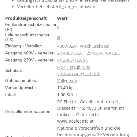
Leitungsschutzschalter und FI eines Markenherstellers
Verteiler betriebsfertig angeschlossen
Produkteigenschaft
Wert
Fehlerstromschutzschalter
Ja
(FI):
Leitungsschutzschalter
Ja
(LS):
400V/32A - Anschlusskabel
Eingang - Verteiler:
2x 400V/32A + 2x 400V/16A CEE
Ausgang 400V - Verteiler:
4x 230V/16A SK
Ausgang 230V - Verteiler:
IP54 - staub- und
Schutzart:
spritzwassergeschützt
Vollgummi
Gehäusematerial:
10,40 kg
Versandgewicht:
1,00 Stück
Inhalt:
PC Electric Gesellschaft m.b.H.;
Diesseits 145; 4973 St. Martin im
Herstellerinformationen:
Innkreis; Österreich;
www.pcelectric.at
Nationale Vorschriften und die
bestimmungsgemäße Verwendung