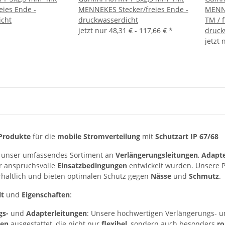
eies Ende -
MENNEKES Stecker/freies Ende -
MENNE
icht
druckwasserdicht
TM / f
jetzt nur
48,31 € -
117,66 €
*
druck
jetzt
Produkte
für die
mobile Stromverteilung
mit
Schutzart IP 67/68
e unser umfassendes Sortiment an
Verlängerungsleitungen
,
Adapte
ür anspruchsvolle
Einsatzbedingungen
entwickelt wurden. Unsere P
hältlich und bieten optimalen Schutz gegen
Nässe
und
Schmutz
.
lt
und
Eigenschaften
:
gs-
und
Adapterleitungen
: Unsere hochwertigen Verlängerungs- u
gen
ausgestattet, die nicht nur
flexibel
, sondern auch besonders
ro