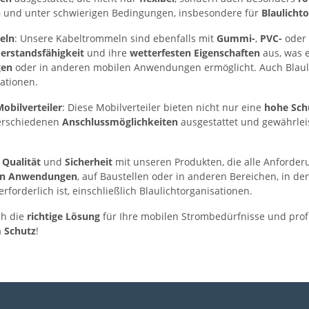
h
und unter schwierigen Bedingungen, insbesondere für
Blaulicht
eln
: Unsere Kabeltrommeln sind ebenfalls mit
Gummi-
,
PVC-
oder
erstandsfähigkeit
und ihre
wetterfesten Eigenschaften
aus, was 
gen
oder in anderen mobilen Anwendungen ermöglicht. Auch Blaulic
uationen.
obilverteiler
: Diese Mobilverteiler bieten nicht nur eine
hohe Sch
verschiedenen
Anschlussmöglichkeiten
ausgestattet und gewährlei
f
Qualität
und
Sicherheit
mit unseren Produkten, die alle Anforde
len Anwendungen
, auf Baustellen oder in anderen Bereichen, in d
forderlich ist, einschließlich Blaulichtorganisationen.
ch die
richtige Lösung
für Ihre mobilen Strombedürfnisse und profi
 Schutz
!