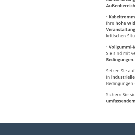
Außenbereic
•
Kabeltromm
ihre
hohe Wid
Veranstaltun
kritischen Sit
•
Vollgummi-M
Sie sind mit 
Bedingungen
.
Setzen Sie au
in
industriel
Bedingungen er
Sichern Sie si
umfassendem