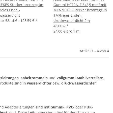
KES Stecker bronzegrün
Gummi H07RN-F 3x2,5 mm² mit
reies Ende -
MENNEKES Stecker bronzegrün
wasserdicht
TM/freies Ende -
 nur
58,14 € -
128,59 €
*
druckwasserdicht 2m
48,00 €
*
24,00 € pro 1 m
Artikel 1 - 4 von 4
rleitungen
,
Kabeltrommeln
und
Vollgummi-Mobilverteilern
,
rodukte sind in
wasserdichter
bzw.
druckwasserdichter
nd Adapterleitungen sind mit
Gummi-
,
PVC-
oder
PUR-
bust
sind. Diese Leitungen sind ideal für den Einsatz im