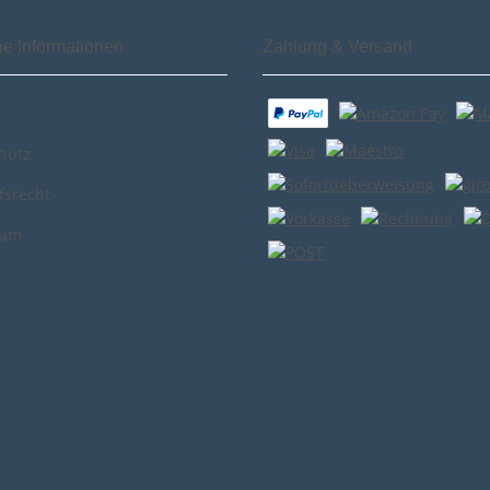
he Informationen
Zahlung & Versand
hutz
fsrecht
sum