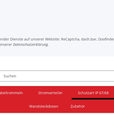
lgender Dienste auf unserer Website: ReCaptcha, dash.bar, Doofinde
unserer
Datenschutzerklärung
.
abeltrommeln
Stromverteiler
Schutzart IP 67/68
Wandsteckdosen
Zubehör