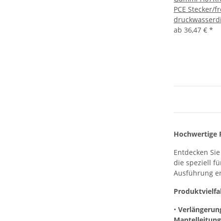
PCE Stecker/fr
druckwasserd
ab
36,47 €
*
Hochwertige 
Entdecken Si
die speziell f
Ausführung er
Produktvielfa
•
Verlängerun
Mantelleitun